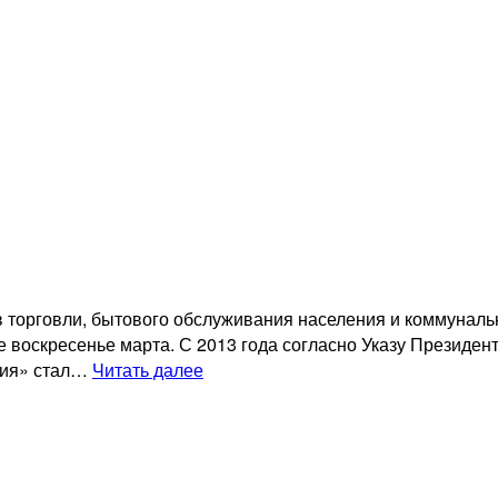
торговли, бытового обслуживания населения и коммунально
е воскресенье марта. С 2013 года согласно Указу Президен
День
ния» стал…
Читать далее
работников
торговли