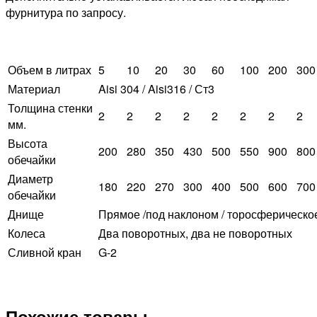
фурнитура по запросу.
Объем в литрах
5
10
20
30
60
100
200
300
Материал
Aisi 304 / Aisi316 / Ст3
Толщина стенки
2
2
2
2
2
2
2
2
мм.
Высота
200
280
350
430
500
550
900
800
обечайки
Диаметр
180
220
270
300
400
500
600
700
обечайки
Днище
Прямое /под наклоном / торосферическо
Колеса
Два поворотных, два не поворотных
Сливной кран
G-2
Похожие товары