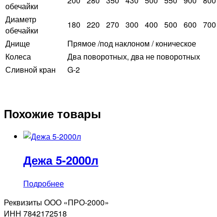
200
280
350
430
500
550
900
800
обечайки
Диаметр
180
220
270
300
400
500
600
700
обечайки
Днище
Прямое /под наклоном / коническое
Колеса
Два поворотных, два не поворотных
Сливной кран
G-2
Похожие товары
Дежа 5-2000л
Подробнее
Реквизиты ООО «ПРО-2000»
ИНН 7842172518