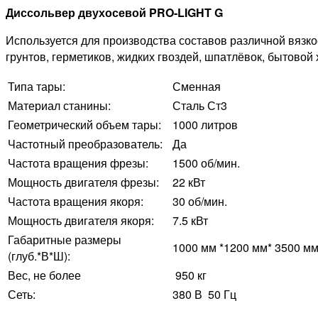
Диссольвер двухосевой PRO-LIGHT G
Используется для производства составов различной вязкос
грунтов, герметиков, жидких гвоздей, шпатлёвок, бытовой 
Типа тары:
Сменная
Материал станины:
Сталь Ст3
Геометрический объем тары:
1000 литров
Частотный преобразователь:
Да
Частота вращения фрезы:
1500 об/мин.
Мощность двигателя фрезы:
22 кВт
Частота вращения якоря:
30 об/мин.
Мощность двигателя якоря:
7.5 кВт
Габаритные размеры
1000 мм *1200 мм* 3500 м
(глуб.*В*Ш):
Вес, не более
950 кг
Сеть:
380 В 50 Гц