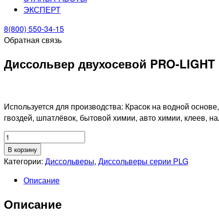
ЭКСПЕРТ
8(800) 550-34-15
Обратная связь
Диссольвер двухосевой PRO-LIGHT 
Используется для производства: Красок на водной основе,
гвоздей, шпатлёвок, бытовой химии, авто химии, клеев, н
Количество
товара
В корзину
Диссольвер
Категории:
Диссольверы
,
Диссольверы серии PLG
двухосевой
Описание
PRO-
LIGHT
Описание
G
22кВт