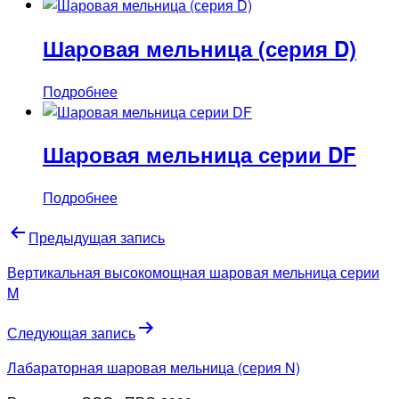
Шаровая мельница (серия D)
Подробнее
Шаровая мельница серии DF
Подробнее
Навигация
Предыдущая запись
по
Вертикальная высокомощная шаровая мельница серии
записям
M
Следующая запись
Лабараторная шаровая мельница (серия N)